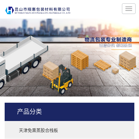
产品分类
天津免熏蒸胶合栈板