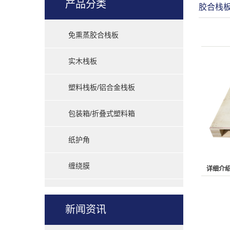
产品分类
胶合栈
免熏蒸胶合栈板
实木栈板
塑料栈板/铝合金栈板
包装箱/折叠式塑料箱
纸护角
缠绕膜
详细介
新闻资讯