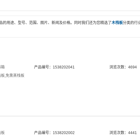
品的用途、型号、范围、图片、新闻及价格。同时我们还为您精选了
木栈板
分类的行
料箱
产品编号：1538202041
浏览次数：4694
栈板
,
免熏蒸栈板
栈板
产品编号：1538202002
浏览次数：4441