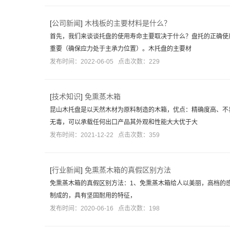
[
公司新闻
]
木栈板的主要材料是什么？
首先，我们来谈谈托盘的使用寿命主要取决于什么？盘托的正确使
重要（确保应力处于主承力位置）。木托盘的主要材
发布时间：2022-06-05 点击次数：229
[
技术知识
]
免熏蒸木箱
昆山木托盘是以天然木材为原料制造的木箱，优点：精确度高、不
无毒，可以承载任何出口产品其外观和性能大大优于大
发布时间：2021-12-22 点击次数：359
[
行业新闻
]
免熏蒸木箱的真假区别方法
免熏蒸木箱的真假区别方法：1、免熏蒸木箱给人以美丽，高档的感
制成的，具有坚固耐用的特征，
发布时间：2020-06-16 点击次数：198