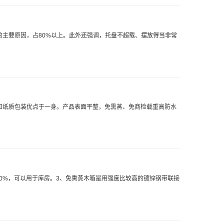
主要原因，占80%以上。此外还强调，托盘不超载、摆放得当非常
和纸质包装优点于一身。产品表面平整，免熏蒸、免商检载重高防水
40%，可以用于库房。3、免熏蒸木箱是用强度比较高的镀锌钢带联接