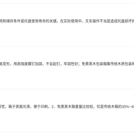
用和储存条件是托盘使用寿命的关键。在实际使用中，叉车操作不当是造成托盘损坏的
易变形，用高强度螺钉加固，不会起钉，牢固性好；免熏蒸木包装箱集传统木质包装
觉，箱子表面光滑，便于印刷。2、免熏蒸木箱重量比较轻，仅是传统木箱的30%~