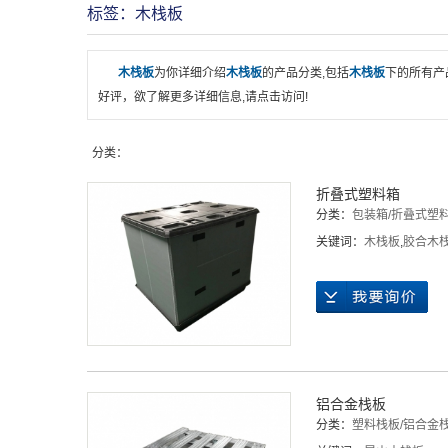
标签：木栈板
木栈板
为你详细介绍
木栈板
的产品分类,包括
木栈板
下的所有产
好评，欲了解更多详细信息,请点击访问!
分类：
折叠式塑料箱
分类：
包装箱/折叠式塑
关键词：
木栈板
,
胶合木
铝合金栈板
分类：
塑料栈板/铝合金